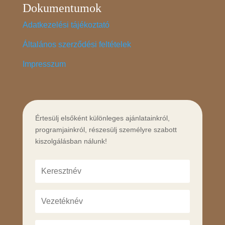
Dokumentumok
Adatkezelési tájékoztató
Általános szerződési feltételek
Impresszum
Értesülj elsőként különleges ajánlatainkról,
programjainkról, részesülj személyre szabott
kiszolgálásban nálunk!