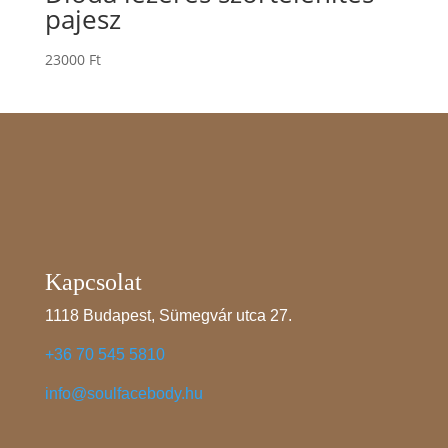
pajesz
23000
Ft
Kapcsolat
1118 Budapest, Sümegvár utca 27.
+36 70 545 5810
info@soulfacebody.hu