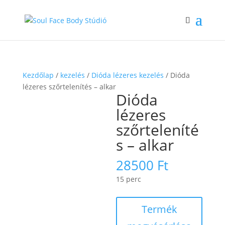
Kezdőlap
/
kezelés
/
Dióda lézeres kezelés
/ Dióda
lézeres szőrtelenítés – alkar
Dióda
lézeres
szőrteleníté
s – alkar
28500
Ft
15 perc
Termék