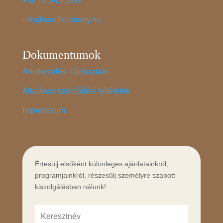
+36 70 545 5810
info@soulfacebody.hu
Dokumentumok
Adatkezelési tájékoztató
Általános szerződési feltételek
Impresszum
Értesülj elsőként különleges ajánlatainkról,
programjainkról, részesülj személyre szabott
kiszolgálásban nálunk!