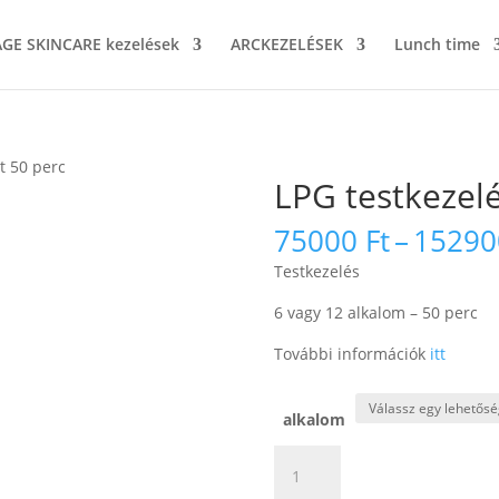
GE SKINCARE kezelések
ARCKEZELÉSEK
Lunch time
t 50 perc
LPG testkezelé
75000
Ft
–
1529
Testkezelés
6 vagy 12 alkalom – 50 perc
További információk
itt
alkalom
LPG
testkezelés