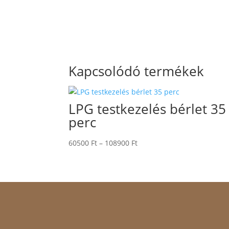
Kapcsolódó termékek
LPG testkezelés bérlet 35
perc
Ártartomány:
60500
Ft
–
108900
Ft
60500 Ft
-
108900 Ft