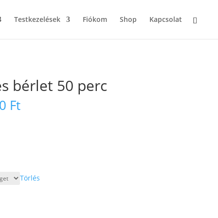
Testkezelések
Fiókom
Shop
Kapcsolat
s bérlet 50 perc
Ártartomány:
00
Ft
75000 Ft
-
152900 Ft
Törlés