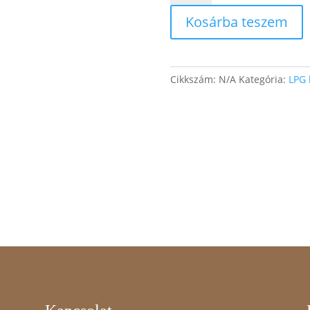
bérlet
Kosárba teszem
50
perc
mennyiség
Cikkszám:
N/A
Kategória:
LPG 