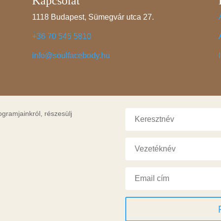
Kapcsolat
1118 Budapest, Sümegvár utca 27.
+36 70 545 5810
info@soulfacebody.hu
ogramjainkról, részesülj